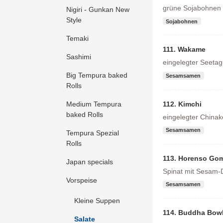
grüne Sojabohnen
Nigiri - Gunkan New
Style
Sojabohnen
Temaki
111. Wakame
Sashimi
eingelegter Seetag
Big Tempura baked
Sesamsamen
Rolls
112. Kimchi
Medium Tempura
baked Rolls
eingelegter Chinak
Sesamsamen
Tempura Spezial
Rolls
113. Horenso Go
Japan specials
Spinat mit Sesam-
Vorspeise
Sesamsamen
Kleine Suppen
114. Buddha Bowl
Salate