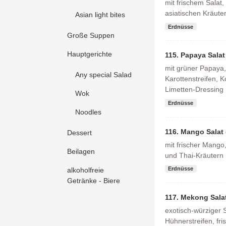
mit frischem Salat,
asiatischen Kräute
Asian light bites
Erdnüsse
Große Suppen
Hauptgerichte
115. Papaya Salat
mit grüner Papaya,
Any special Salad
Karottenstreifen, K
Limetten-Dressing
Wok
Erdnüsse
Noodles
116. Mango Salat 
Dessert
mit frischer Mango
Beilagen
und Thai-Kräutern
Erdnüsse
alkoholfreie
Getränke - Biere
117. Mekong Salat
exotisch-würziger 
Hühnerstreifen, fr