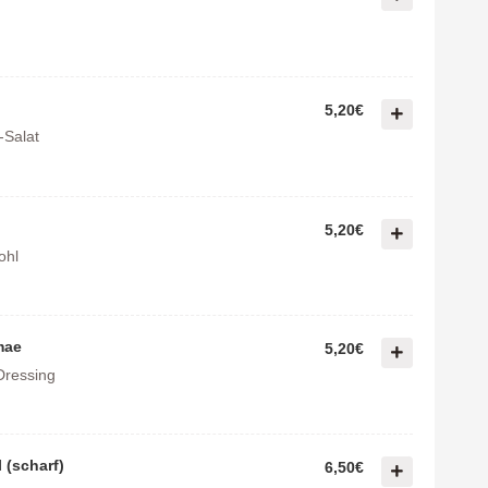
5,20€
-Salat
5,20€
ohl
mae
5,20€
Dressing
 (scharf)
6,50€